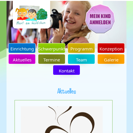
Einrichtung
Schwerpunkte
Programm
Konzeption
Aktuelles
Termine
Team
Galerie
Kontakt
Aktuelles