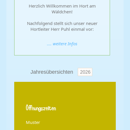
Herzlich Willkommen im Hort am
Wäldchen!
Nachfolgend stellt sich unser neuer
Hortleiter Herr Puhl einmal vor:
.... weitere Infos
Jahresübersichten
2026
Öffnungszeiten
Muster