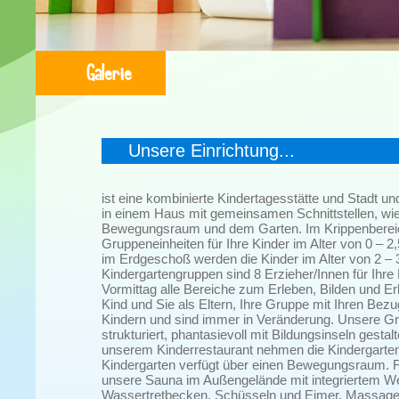
Galerie
Unsere Einrichtung...
ist eine kombinierte Kindertagesstätte und Stadt un
in einem Haus mit gemeinsamen Schnittstellen, wi
Bewegungsraum und dem Garten. Im Krippenbereich
Gruppeneinheiten für Ihre Kinder im Alter von 0 – 
im Erdgeschoß werden die Kinder im Alter von 2 – 3
Kindergartengruppen sind 8 Erzieher/Innen für Ihre
Vormittag alle Bereiche zum Erleben, Bilden und E
Kind und Sie als Eltern, Ihre Gruppe mit Ihren Be
Kindern und sind immer in Veränderung. Unsere G
strukturiert, phantasievoll mit Bildungsinseln gesta
unserem Kinderrestaurant nehmen die Kindergartenk
Kindergarten verfügt über einen Bewegungsraum. 
unsere Sauna im Außengelände mit integriertem We
Wassertretbecken, Schüsseln und Eimer, Massage