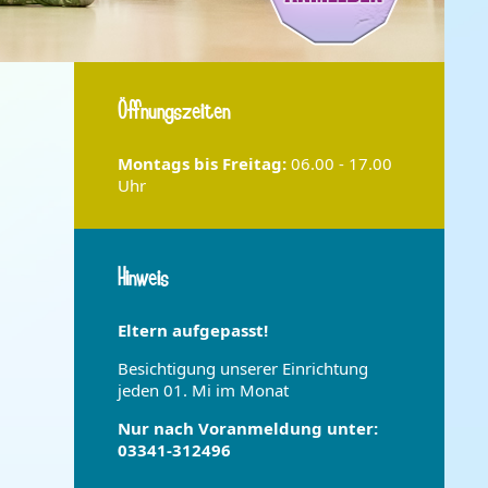
Öffnungszeiten
Montags bis
Freitag:
06.00 - 17.00
Uhr
Hinweis
Eltern aufgepasst!
Besichtigung unserer Einrichtung
jeden 01. Mi im Monat
Nur nach Voranmeldung unter:
03341-312496