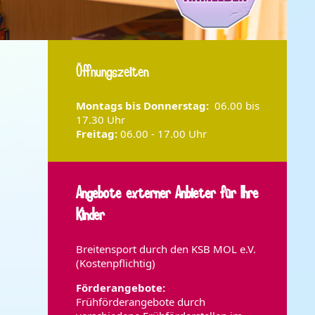
Öffnungszeiten
Montags bis Donnerstag:
06.00 bis
17.30 Uhr
Freitag:
06.00 - 17.00 Uhr
Angebote externer Anbieter für Ihre
Kinder
Breitensport durch den KSB MOL e.V.
(Kostenpflichtig)
Förderangebote:
Frühförderangebote durch