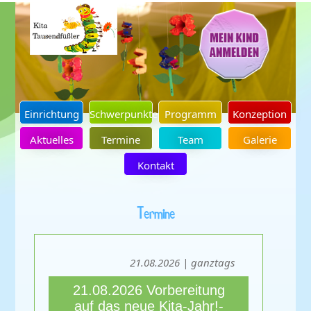
Einrichtung
Schwerpunkte
Programm
Konzeption
Aktuelles
Termine
Team
Galerie
Kontakt
Termine
21.08.2026 | ganztags
21.08.2026 Vorbereitung
auf das neue Kita-Jahr!-